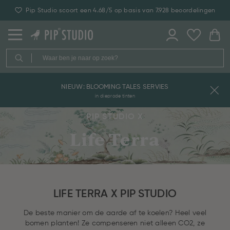
Pip Studio scoort een 4.68/5 op basis van 7.928 beoordelingen
30 dagen retourmogelijkheid
NIEUW: BLOOMING TALES SERVIES
in dieprode tinten
PIP STUDIO X
Life Terra
LIFE TERRA X PIP STUDIO
De beste manier om de aarde af te koelen? Heel veel
bomen planten! Ze compenseren niet alleen CO2, ze