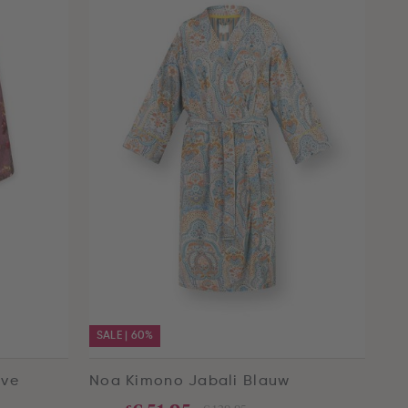
SALE | 60%
uve
Noa Kimono Jabali Blauw