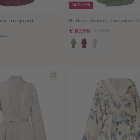
SALE | 20%
min Jacquard
Badjas Jasmin Jacquard 
€ 87,96
€ 109,95
9,95