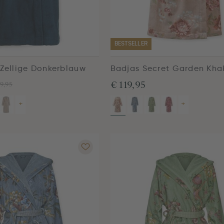
BESTSELLER
 Zellige Donkerblauw
Badjas Secret Garden Kha
€ 119,95
9,95
+
+