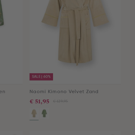
SALE | 60%
en
Naomi Kimono Velvet Zand
€ 51,95
€ 129,95