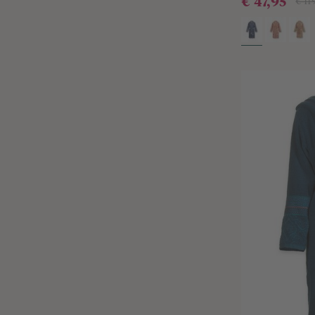
€ 47,95
€ 11