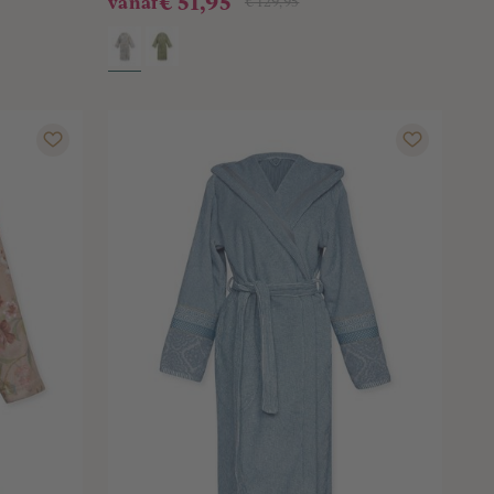
€ 51,95
vanaf
€ 129,95