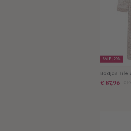
SALE | 20%
Badjas Tile 
€ 87,96
€ 10