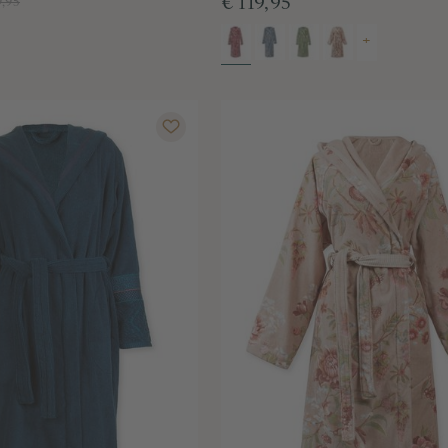
€ 119,95
9,95
+