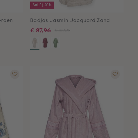
SALE | 20%
Groen
Badjas Jasmin Jacquard Zand
€ 87,96
€ 109,95