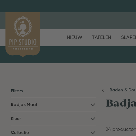
NIEUW
TAFELEN
SLAPE
Baden & Do
Filters
Badj
Badjas Maat
Kleur
24 producte
Collectie