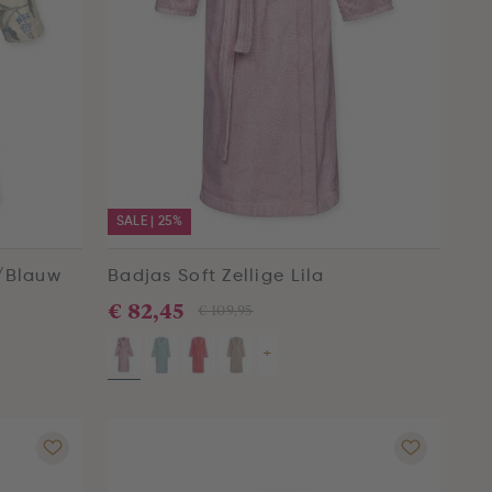
SALE | 25%
/Blauw
Badjas Soft Zellige Lila
€ 82,45
€ 109,95
+