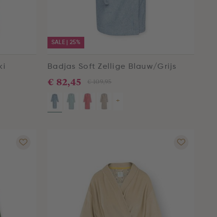
SALE | 25%
ki
Badjas Soft Zellige Blauw/Grijs
€ 82,45
€ 109,95
+