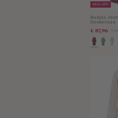
SALE | 20%
Badjas Jas
Donkerroze
€ 87,96
€ 10