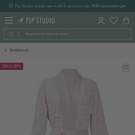
Pip Studio scoort een 4.68/5 op basis van 7.928 beoordelingen
Badjassen
SALE | 20%