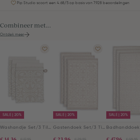
Pip Studio scoort een 4.68/5 op basis van 7.928 beoordelingen
Combineer met...
Ontdek meer
SALE | 20%
SALE | 20%
SALE | 20%
Washandje Set/3 Tile de Pip Khaki 16x22 cm
Gastendoek Set/3 Tile de Pip Khaki 30x50 cm
€ 14,36
€ 23,96
€ 47,96
€ 17,95
€ 29,95
€ 59,95