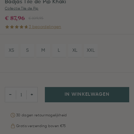
Badjas Tile de Pip Khaki
Collectie Tile de Pip
€ 87,96
€ 109,95
3 beoordelingen
XS
S
M
L
XL
XXL
IN WINKELWAGEN
−
+
30 dagen retourmogelijkheid
Gratis verzending boven €75