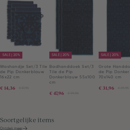
SALE | 20%
SALE | 20%
SALE | 20%
Washandje Set/3 Tile
Badhanddoek Set/3
Grote Handdo
de Pip Donkerblauw
Tile de Pip
de Pip Donke
16x22 cm
Donkerblauw 55x100
70x140 cm
cm
€ 14,36
€ 31,96
€ 17,95
€ 39,95
€ 47,96
€ 59,95
Soortgelijke items
Ontdek meer