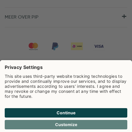
MEER OVER PIP
Pip Studio scoort een
4.68/5
op basis van
7984
beoordelingen
Cookie info
Privacy
Verzendkosten
Algemene voorwaarden