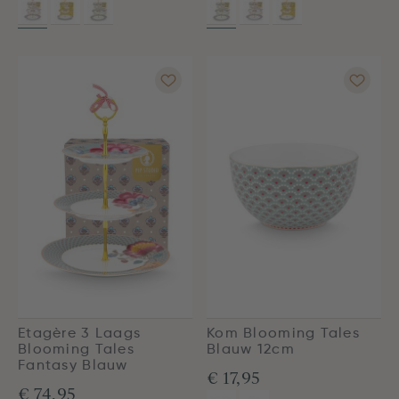
Etagère 3 Laags
Kom Blooming Tales
Blooming Tales
Blauw 12cm
Fantasy Blauw
€ 17,95
€ 74,95