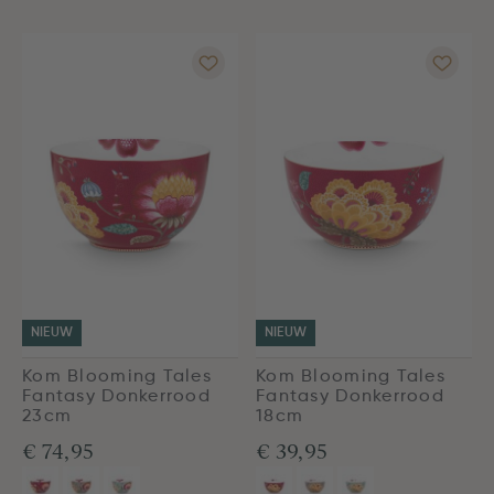
NIEUW
NIEUW
Kom Blooming Tales
Kom Blooming Tales
Fantasy Donkerrood
Fantasy Donkerrood
23cm
18cm
€ 74,95
€ 39,95