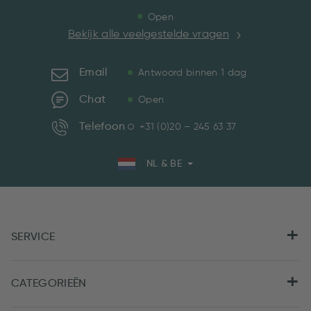
Open
Bekijk alle veelgestelde vragen
Email
Antwoord binnen 1 dag
Chat
Open
Telefoon
+31 (0)20 – 245 63 37
NL & BE
SERVICE
CATEGORIEËN