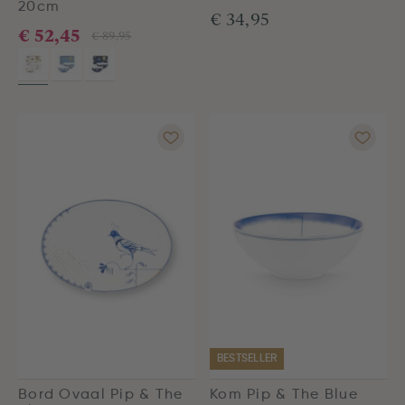
20cm
€ 34,95
€ 52,45
€ 89,95
BESTSELLER
Bord Ovaal Pip & The
Kom Pip & The Blue