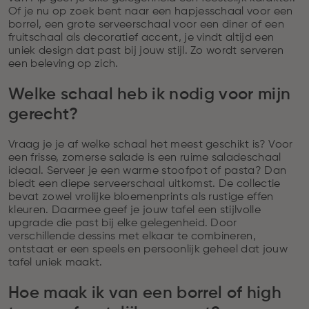
Of je nu op zoek bent naar een hapjesschaal voor een
borrel, een grote serveerschaal voor een diner of een
fruitschaal als decoratief accent, je vindt altijd een
uniek design dat past bij jouw stijl. Zo wordt serveren
een beleving op zich.
Welke schaal heb ik nodig voor mijn
gerecht?
Vraag je je af welke schaal het meest geschikt is? Voor
een frisse, zomerse salade is een ruime saladeschaal
ideaal. Serveer je een warme stoofpot of pasta? Dan
biedt een diepe serveerschaal uitkomst. De collectie
bevat zowel vrolijke bloemenprints als rustige effen
kleuren. Daarmee geef je jouw tafel een stijlvolle
upgrade die past bij elke gelegenheid. Door
verschillende dessins met elkaar te combineren,
ontstaat er een speels en persoonlijk geheel dat jouw
tafel uniek maakt.
Hoe maak ik van een borrel of high