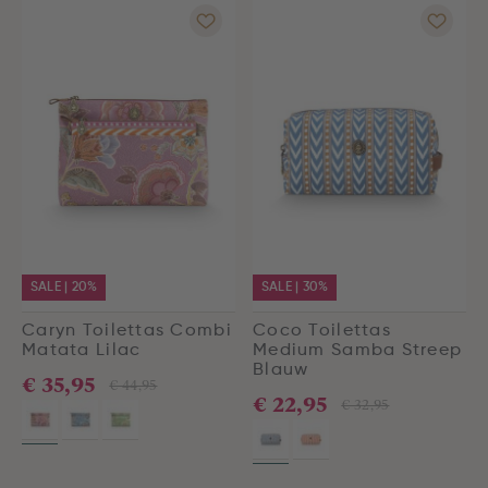
SALE | 20%
SALE | 30%
Caryn Toilettas Combi
Coco Toilettas
Matata Lilac
Medium Samba Streep
Blauw
€ 35,95
€ 44,95
€ 22,95
€ 32,95