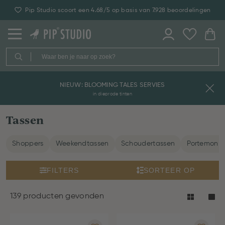
30 dagen retourmogelijkheid
NIEUW: BLOOMING TALES SERVIES
in dieprode tinten
Tassen
Shoppers
Weekendtassen
Schoudertassen
Portemonn
FILTERS
SORTEER OP
139 producten gevonden