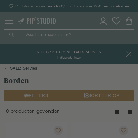
Pip Studio scoort een 4.68/5 op basis van 7.928 beoordelingen
NIEUW: BLOOMING TALES SERVIES
in dieprode tinten
SALE: Servies
Borden
FILTERS
SORTEER OP
8 producten gevonden