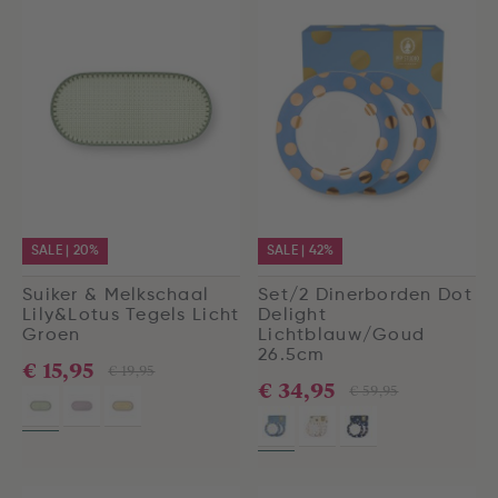
SALE | 20%
SALE | 42%
Suiker & Melkschaal
Set/2 Dinerborden Dot
Lily&Lotus Tegels Licht
Delight
Groen
Lichtblauw/Goud
26.5cm
€ 15,95
€ 19,95
€ 34,95
€ 59,95