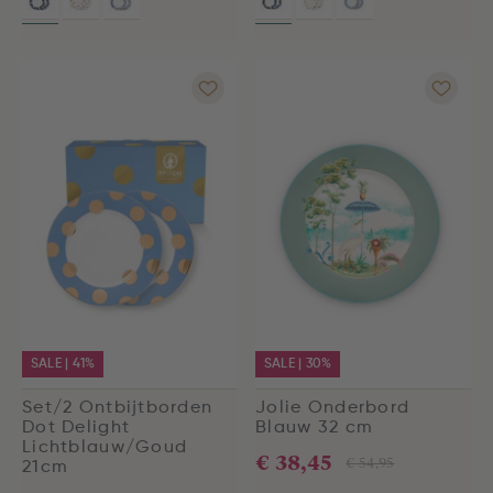
SALE | 41%
SALE | 30%
Set/2 Ontbijtborden
Jolie Onderbord
Dot Delight
Blauw 32 cm
Lichtblauw/Goud
€ 38,45
€ 54,95
21cm