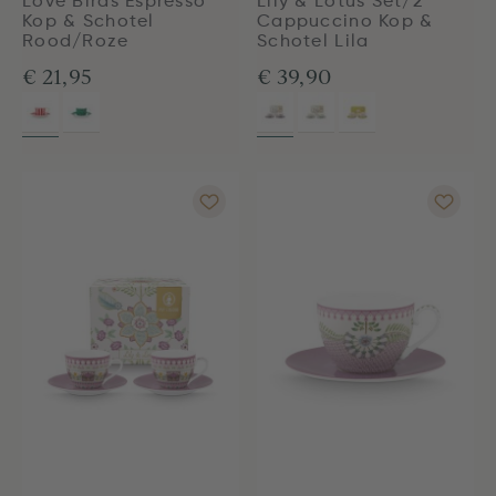
Love Birds Espresso
Lily & Lotus Set/2
Kop & Schotel
Cappuccino Kop &
Rood/Roze
Schotel Lila
€ 21,95
€ 39,90