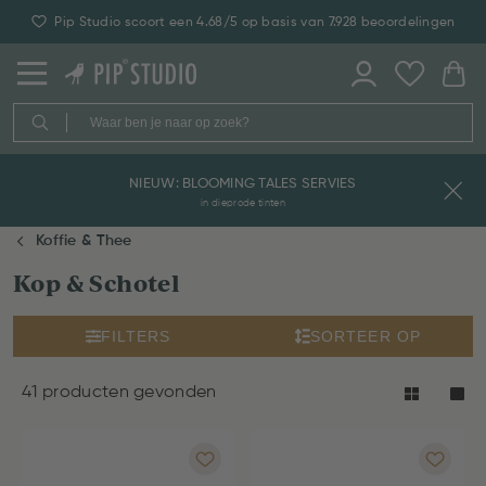
Pip Studio scoort een 4.68/5 op basis van 7.928 beoordelingen
NIEUW: BLOOMING TALES SERVIES
in dieprode tinten
Koffie & Thee
Kop & Schotel
FILTERS
SORTEER OP
41 producten gevonden