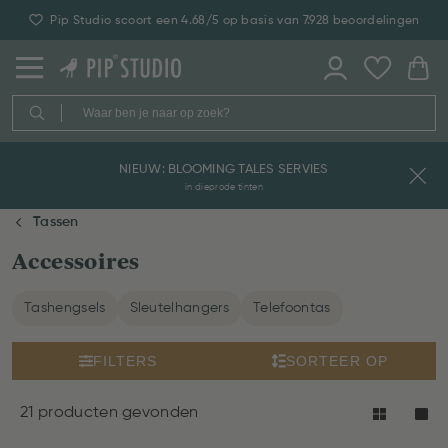
Pip Studio scoort een 4.68/5 op basis van 7.928 beoordelingen
NIEUW: BLOOMING TALES SERVIES
in dieprode tinten
Tassen
Accessoires
Tashengsels
Sleutelhangers
Telefoontas
FILTERS
SORTEER OP
21 producten gevonden