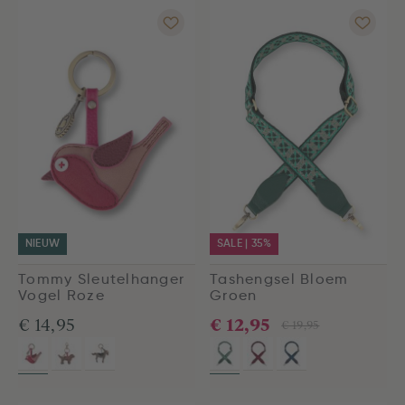
NIEUW
SALE | 35%
Tommy Sleutelhanger
Tashengsel Bloem
Vogel Roze
Groen
€ 12,95
€ 14,95
€ 19,95