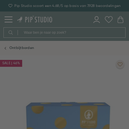
Pip Studio scoort een 4.68/5 op basis van 7.928 beoordelingen
Ontbijtborden
SALE | 46%