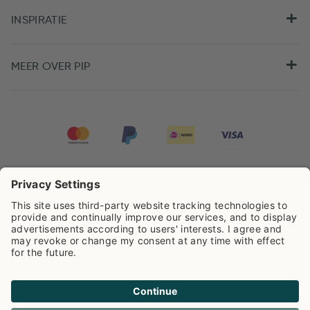
INSPIRATIE
MEER OVER PIP
Pip Studio scoort een
4.67/5
op basis van
7981
beoordelingen