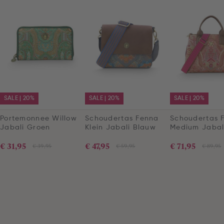
SALE | 20%
SALE | 20%
SALE | 20%
Portemonnee Willow
Schoudertas Fenna
Schoudertas F
Jabali Groen
Klein Jabali Blauw
Medium Jabal
€ 31,95
€ 47,95
€ 71,95
€ 39,95
€ 59,95
€ 89,95