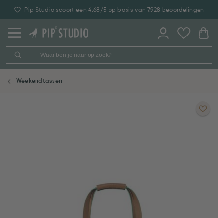
Pip Studio scoort een 4.68/5 op basis van 7.928 beoordelingen
Weekendtassen