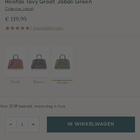
Reistas Tovy Groot Jabali Groen
Collectie Jabali
€ 119,95
1 beoordelingen
Rood
Blauw
Groen
Voor 23:59 besteld, maandag in huis
IN WINKELWAGEN
−
+