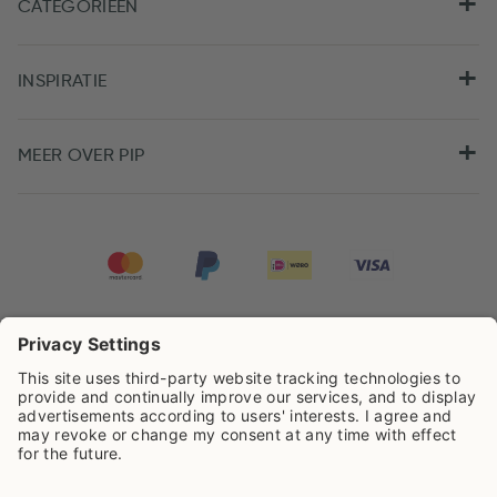
CATEGORIEËN
INSPIRATIE
MEER OVER PIP
Pip Studio scoort een
4.67/5