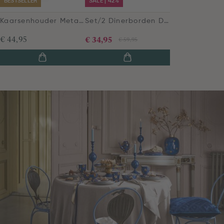
BESTSELLER
SALE | 42%
Kaarsenhouder Metalen Bol Marineblauw 24cm
Set/2 Dinerborden Dot Delight Navy/Goud 26.5cm
€ 44,95
€ 34,95
€ 59,95