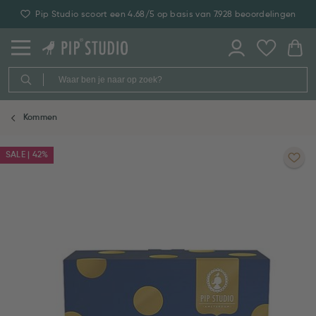
Pip Studio scoort een 4.68/5 op basis van 7.928 beoordelingen
Kommen
SALE | 42%