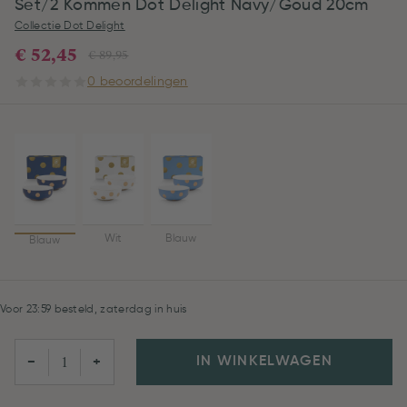
Set/2 Kommen Dot Delight Navy/Goud 20cm
Collectie Dot Delight
€ 52,45
€ 89,95
0 beoordelingen
Wit
Blauw
Blauw
Voor 23:59 besteld, zaterdag in huis
IN WINKELWAGEN
−
+