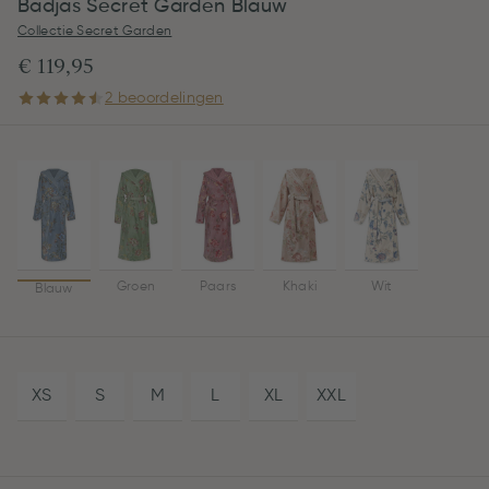
Badjas Secret Garden Blauw
Collectie Secret Garden
€ 119,95
2 beoordelingen
Groen
Paars
Khaki
Wit
Blauw
XS
S
M
L
XL
XXL