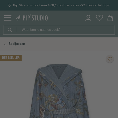
Pip Studio scoort een 4.68/5 op basis van 7.928 beoordelingen
Badjassen
BESTSELLER