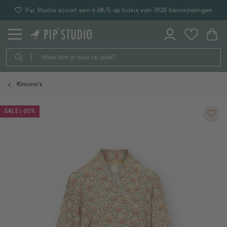
Pip Studio scoort een 4.68/5 op basis van 7.928 beoordelingen
Kimono's
SALE | 60%