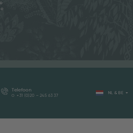
je
ze
Telefoon
NL & BE
+31 (0)20 – 245 63 37