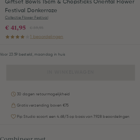
Giftset Bowls 15cm & Chopsticks Oriental Flower
Festival Donkerroze
Collectie Flower Festival
€ 41,95
€ 59,95
1 beoordelingen
Voor 23:59 besteld, maandag in huis
IN WINKELWAGEN
30 dagen retourmogelijkheid
Gratis verzending boven €75
Pip Studio scoort een 4.68/5 op basis van 7.928 beoordelingen
Combineer met...