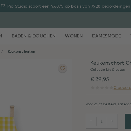
Pip Studio scoort een 4.68/5 op basis van 7.928 beoordelingen
N
BADEN & DOUCHEN
WONEN
DAMESMODE
Keukenschorten
Keukenschort C
Collectie Lily & Lotus
€ 29,95
0 beoord
Voor 23:59 besteld, zaterda
−
+