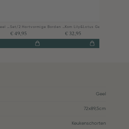
Petit Four Lily&Lotus Geel 12cm
Set/2 Hartvormige Borden Lily&Lotus Geel 21.5cm
Kom Lily&Lotus Geel 18cm
€ 49,95
€ 32,95
Geel
72x89,5cm
Keukenschorten