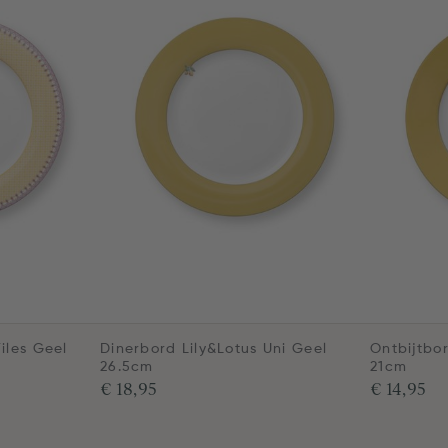
iles Geel
Dinerbord Lily&Lotus Uni Geel
Ontbijtbor
26.5cm
21cm
€ 18,95
€ 14,95