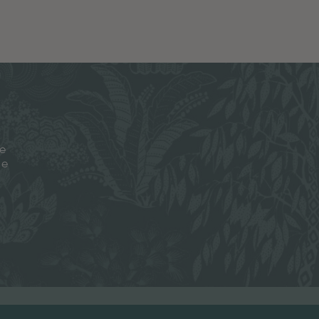
je
ze