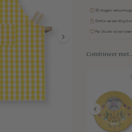
30 dagen retourmoge
Gratis verzending bo
Pip Studio scoort een
Combineer met..