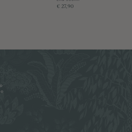
€ 27,90
je
ze