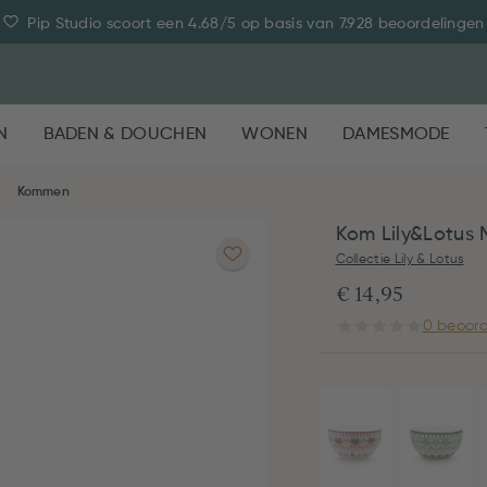
Pip Studio scoort een 4.68/5 op basis van 7.928 beoordelingen
N
BADEN & DOUCHEN
WONEN
DAMESMODE
Kommen
Kom Lily&Lotus 
Collectie Lily & Lotus
€ 14,95
0 beoord