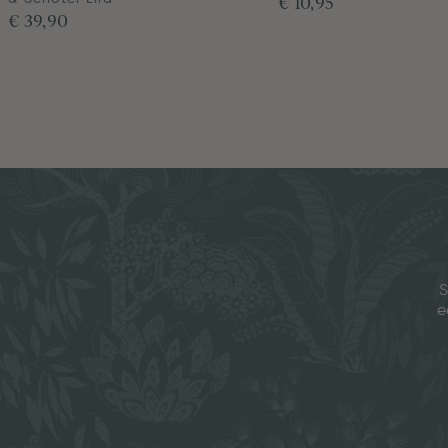
€ 10,95
€ 39,90
S
e