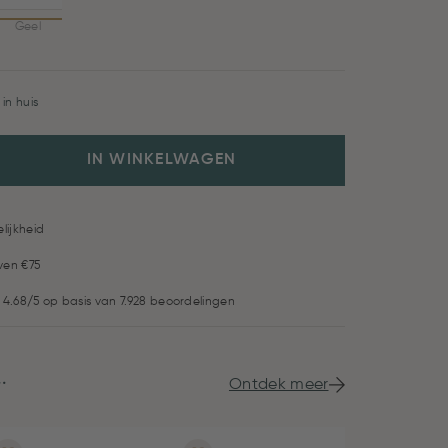
Geel
in huis
IN WINKELWAGEN
lijkheid
ven €75
 4.68/5 op basis van 7.928 beoordelingen
.
Ontdek meer