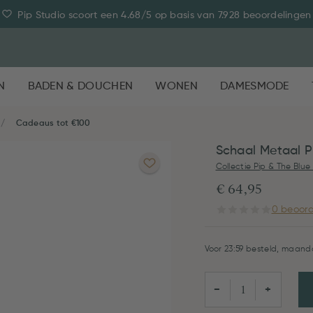
Pip Studio scoort een 4.68/5 op basis van 7.928 beoordelingen
N
BADEN & DOUCHEN
WONEN
DAMESMODE
Cadeaus tot €100
Schaal Metaal P
Collectie Pip & The Blue 
€ 64,95
0 beoord
Voor 23:59 besteld, maanda
−
+