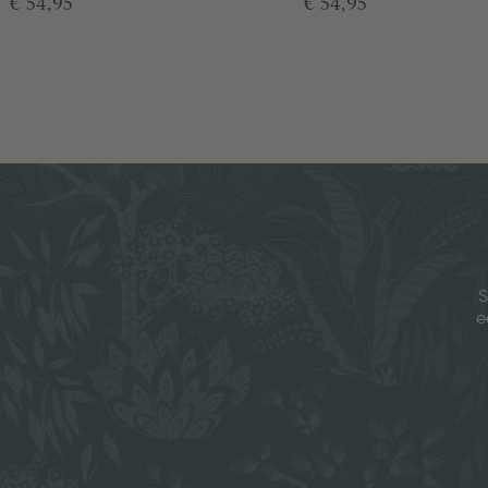
€ 54,95
€ 54,95
S
e