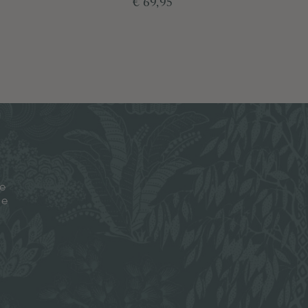
€ 69,95
je
ze