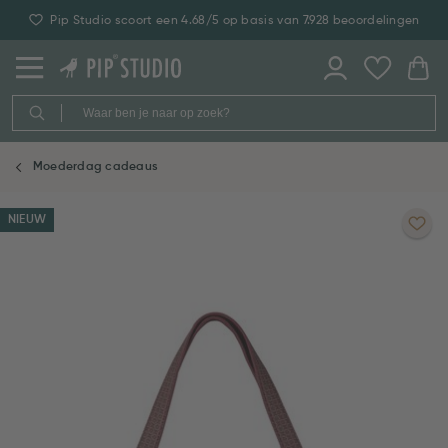
Pip Studio scoort een 4.68/5 op basis van 7.928 beoordelingen
Moederdag cadeaus
NIEUW