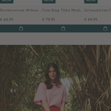
NIEUW
NIEUW
NIEUW
Portemonnee Willow Imani Rood
Tote Bag Tilda Medium Bodhi Flower Roze
€ 44,95
€ 79,95
€ 49,95