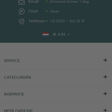
Email
Antwoord binnen 1 dag
Chat
Open
Telefoon
+31 (0)20 – 245 63 37
NL & BE
SERVICE
CATEGORIEËN
INSPIRATIE
MEER OVER PIP