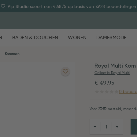
Pip Studio scoort een 4.68/5 op basis van 7.928 beoordelingen
N
BADEN & DOUCHEN
WONEN
DAMESMODE
Kommen
Royal Multi Ko
Collectie Royal Multi
€ 49,95
0 beoord
Voor 23:59 besteld, maanda
−
+