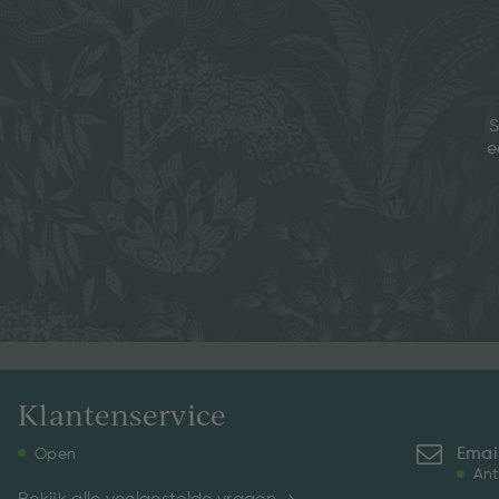
S
e
Klantenservice
Emai
Open
Ant