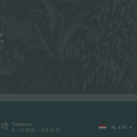
je
ze
Telefoon
NL & BE
+31 (0)20 – 245 63 37