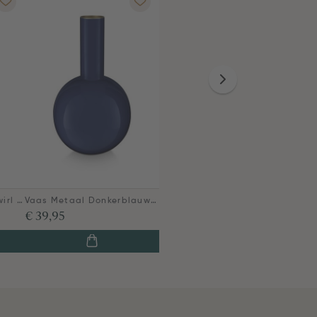
Kaarsenhouder Glas Swirl Donkerblauw 20cm
Vaas Metaal Donkerblauw 26cm
€ 39,95