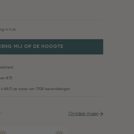
g in huis
RENG MIJ OP DE HOOGTE
lijkheid
ven €75
 4.68/5 op basis van 7.928 beoordelingen
.
Ontdek meer