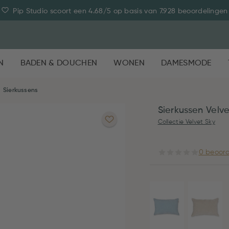
Pip Studio scoort een 4.68/5 op basis van 7.928 beoordelingen
N
BADEN & DOUCHEN
WONEN
DAMESMODE
Sierkussens
Sierkussen Velv
Collectie Velvet Sky
0 beoord