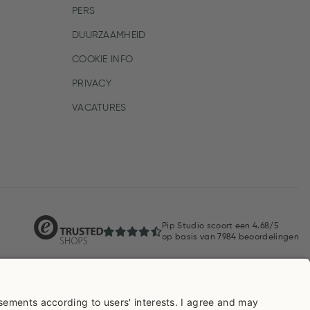
PERS
DUURZAAMHEID
COOKIE INFO
PRIVACY
VACATURES
Pip Studio scoort een
4.68/5
op basis van
7984
beoordelingen