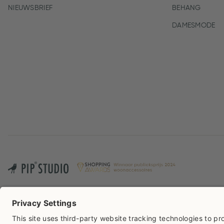
NIEUWSBRIEF
BEHANG
DAMESMODE