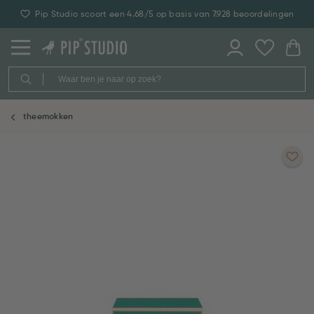
Pip Studio scoort een 4.68/5 op basis van 7.928 beoordelingen
theemokken