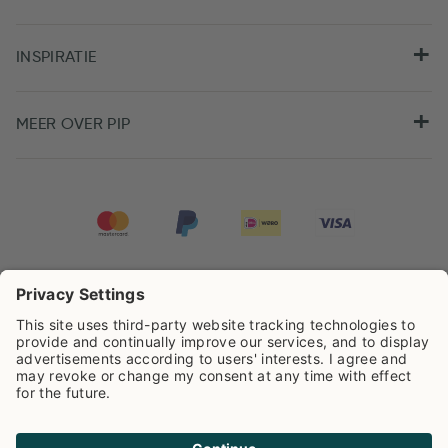
INSPIRATIE
MEER OVER PIP
Pip Studio scoort een
4.67/5
op basis van
7981
beoordelingen