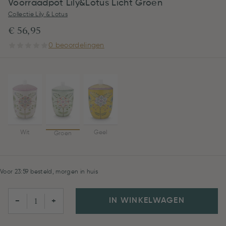
Voorraadpot Lily&Lotus Licht Groen
Collectie Lily & Lotus
€ 56,95
0 beoordelingen
Wit
Geel
Groen
Voor 23:59 besteld, morgen in huis
IN WINKELWAGEN
−
+