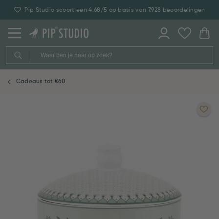
Pip Studio scoort een 4.68/5 op basis van 7.928 beoordelingen
Cadeaus tot €60