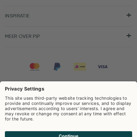
INSPIRATIE
MEER OVER PIP
Pip Studio scoort een
4.67/5
op basis van
7980
beoordelingen