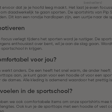
bestsellers!
 ervoor dat je je hoofd leeg maakt. Het laat je even focusse
tig om daadwerkelijk te gaan sporten. De sportshirts van Pi
den. Dit kan een rondje hardlopen zijn, een uurtje naar de
motiveren
 focus verlegt tijdens het sporten word je rustiger. De sport
gens enthousiast over bent, wil je aan de slag gaan. Wordt 
 sportschool in krijgen.
omfortabel voor jou?
 werkt anders. De een heeft het snel warm, de ander heeft h
rttops aan, je kunt gaan voor een hoodie of voor een spo
de dames. Alle kleding is ademend waardoor het prettig is 
 voelen in de sportschool?
ebben we ook comfortabele items om onze sportshirts mee
 lengtes. Ook kun je de sporttops met een hoodie of vest co
en.