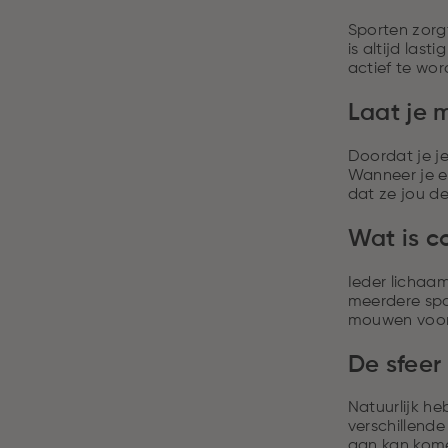
Sporten zorgt
is altijd las
actief te wor
Laat je 
Doordat je je
Wanneer je er
dat ze jou de
Wat is c
Ieder lichaam
meerdere spo
mouwen voor 
De sfeer
Natuurlijk h
verschillende
aan kan kom