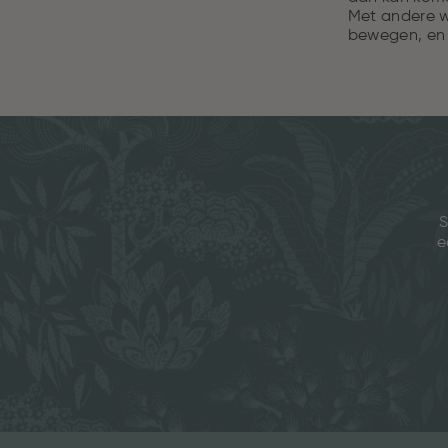
Met andere wo
bewegen, en j
S
e