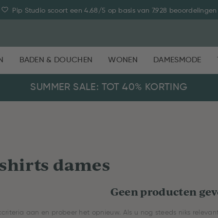
Pip Studio scoort een 4.68/5 op basis van 7.928 beoordelingen
N
BADEN & DOUCHEN
WONEN
DAMESMODE
SUMMER SALE: TOT 40% KORTING
shirts dames
Geen producten ge
criteria aan en probeer het opnieuw. Als u nog steeds niks relev