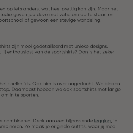
n op iets anders, wat heel prettig kan zijn. Maar het
p Studio geven jou deze motivatie om op te staan en
 sportschool of gewoon een stevige wandeling.
shirts zijn mooi gedetailleerd met unieke designs.
jij enthousiast van de sportshirts? Dan is het zeker
et sneller fris. Ook hier is over nagedacht. We bieden
rttop. Daarnaast hebben we ook sportshirts met lange
om in te sporten.
 te combineren. Denk aan een bijpassende
legging
, in
mbineren. Zo maak je originele outfits, waar jij mee