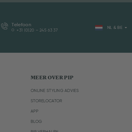
Telefoon
NL & BE
+31 (0)20 – 245 63 37
MEER OVER PIP
ONLINE STYLING ADVIES
STORELOCATOR
APP
BLOG