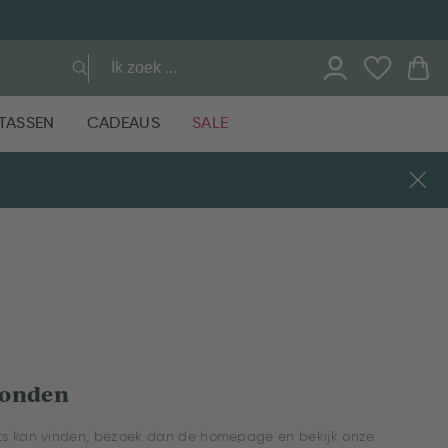
TASSEN
CADEAUS
SALE
vonden
ants kan vinden, bezoek dan de homepage en bekijk onze