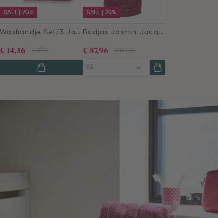
SALE | 20%
SALE | 20%
Washandje Set/3 Jasmin Jacquard Donkerroze 16x22cm
Badjas Jasmin Jacquard Donkerroze
€ 14,36
€ 87,96
€ 17,95
€ 109,95
XS