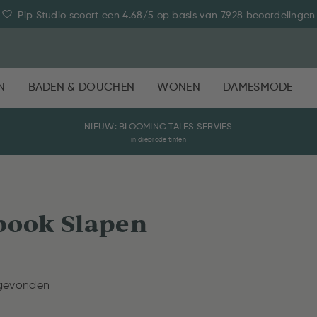
Pip Studio scoort een 4.68/5 op basis van 7.928 beoordelingen
N
BADEN & DOUCHEN
WONEN
DAMESMODE
NIEUW: BLOOMING TALES SERVIES
in dieprode tinten
book Slapen
 gevonden