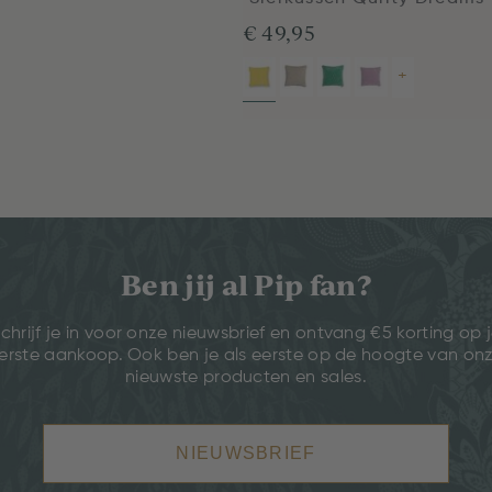
€ 49,95
+
Ben jij al Pip fan?
chrijf je in voor onze nieuwsbrief en ontvang €5 korting op 
erste aankoop. Ook ben je als eerste op de hoogte van on
nieuwste producten en sales.
NIEUWSBRIEF