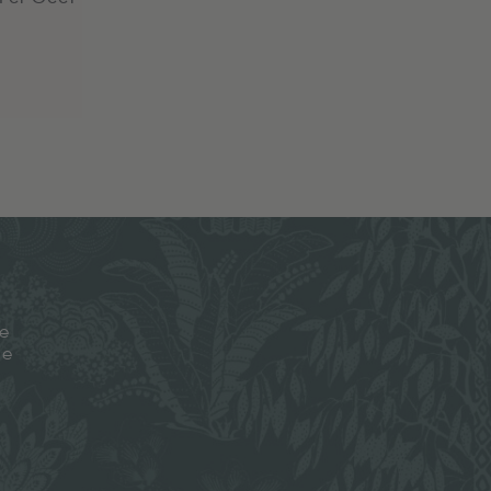
je
ze