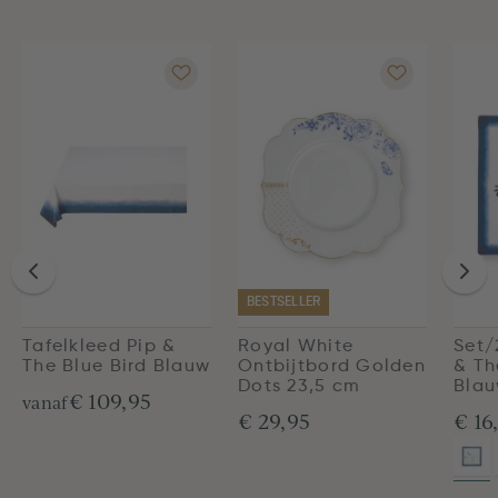
BESTSELLER
Tafelkleed Pip &
Royal White
Set/
The Blue Bird Blauw
Ontbijtbord Golden
& Th
Dots 23,5 cm
Bla
€ 109,95
vanaf
€ 29,95
€ 16