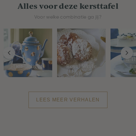
Alles voor deze kersttafel
Voor welke combinatie ga jij?
Pip & T
Dot Delight
Royal White
Bi
LEES MEER VERHALEN