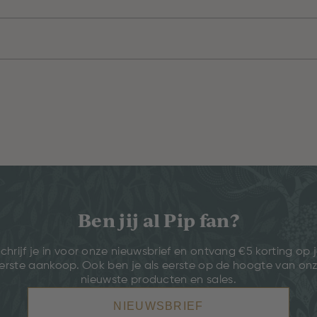
Ben jij al Pip fan?
chrijf je in voor onze nieuwsbrief en ontvang €5 korting op 
erste aankoop. Ook ben je als eerste op de hoogte van on
nieuwste producten en sales.
NIEUWSBRIEF