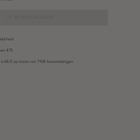
IN WINKELWAGEN
lijkheid
ven €75
 4.68/5 op basis van 7.928 beoordelingen