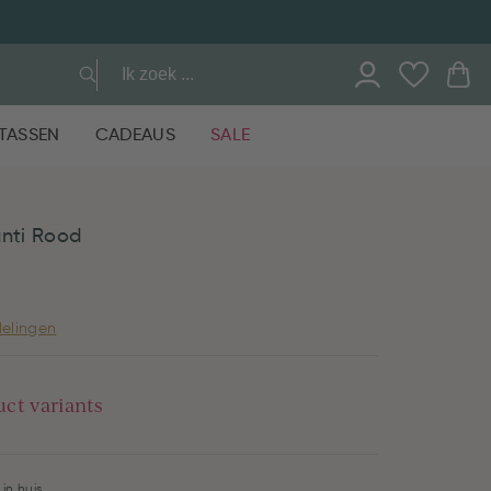
TASSEN
CADEAUS
SALE
anti Rood
elingen
uct variants
in huis