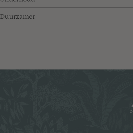
Duurzamer
S
e