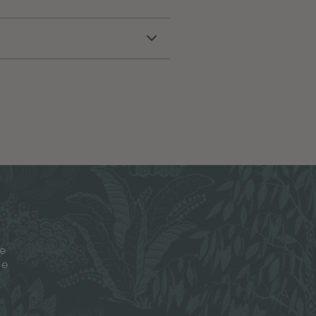
je
ze