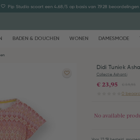
Pip Studio scoort een 4.68/5 op basis van 7.928 beoordelingen
N
BADEN & DOUCHEN
WONEN
DAMESMODE
ken
Didi Tuniek Ash
Collectie Ashanti
€ 23,95
€ 59,95
0 beoord
No available prod
Voor 23:59 besteld, morgen 