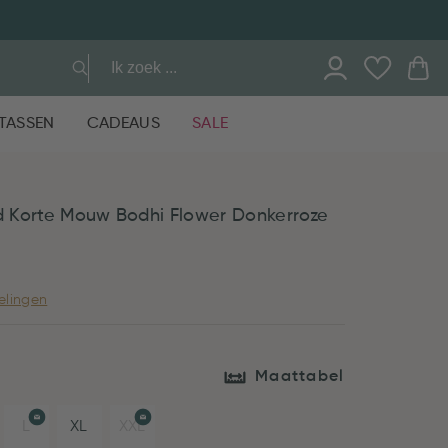
TASSEN
CADEAUS
SALE
 Korte Mouw Bodhi Flower Donkerroze
elingen
Maattabel
L
XL
XXL