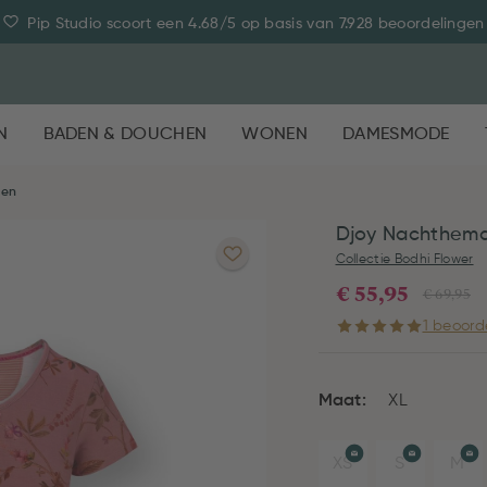
Pip Studio scoort een 4.68/5 op basis van 7.928 beoordelingen
N
BADEN & DOUCHEN
WONEN
DAMESMODE
ken
Djoy Nachthemd
Collectie Bodhi Flower
€ 55,95
€ 69,95
1 beoord
Maat:
XL
XS
S
M