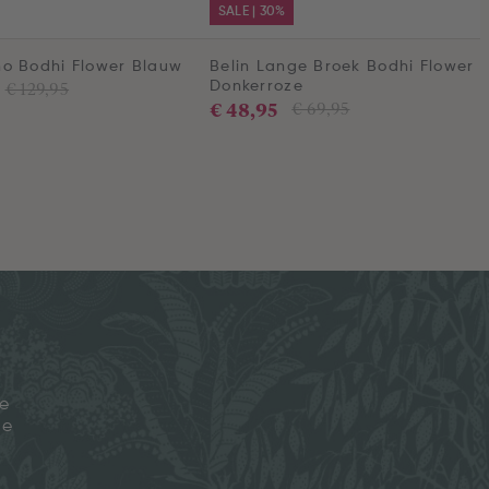
SALE | 30%
o Bodhi Flower Blauw
Belin Lange Broek Bodhi Flower
€ 129,95
Donkerroze
€ 48,95
€ 69,95
je
ze