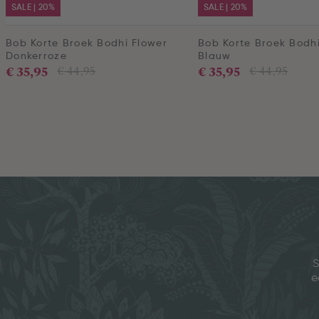
SALE | 20%
SALE | 20%
Bob Korte Broek Bodhi Flower
Bob Korte Broek Bodh
Donkerroze
Blauw
€ 35,95
€ 35,95
€ 44,95
€ 44,95
S
e