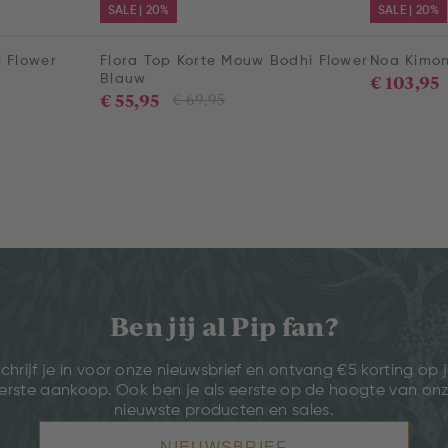
SALE | 20%
SALE | 20%
i Flower
Flora Top Korte Mouw Bodhi Flower
Noa Kimon
€ 103,95
Blauw
€ 55,95
€ 69,95
Ben jij al Pip fan?
chrijf je in voor onze nieuwsbrief en ontvang €5 korting op 
erste aankoop. Ook ben je als eerste op de hoogte van on
nieuwste producten en sales.
NIEUWSBRIEF