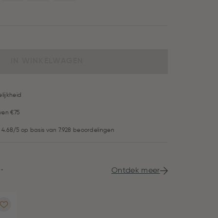
IN WINKELWAGEN
lijkheid
ven €75
 4.68/5 op basis van 7.928 beoordelingen
.
Ontdek meer