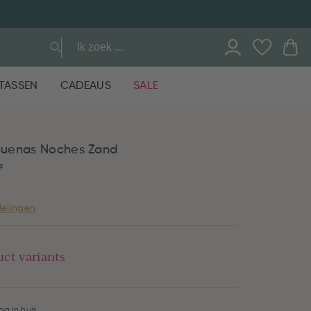
TASSEN
CADEAUS
SALE
Buenas Noches Zand
s
elingen
uct variants
g in huis