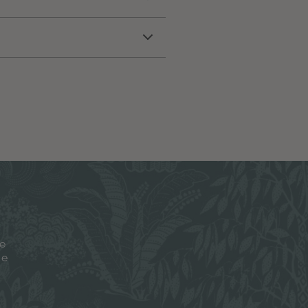
je
ze