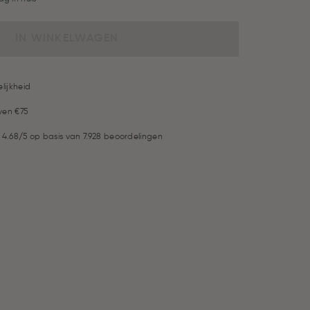
IN WINKELWAGEN
lijkheid
ven €75
 4.68/5 op basis van 7.928 beoordelingen