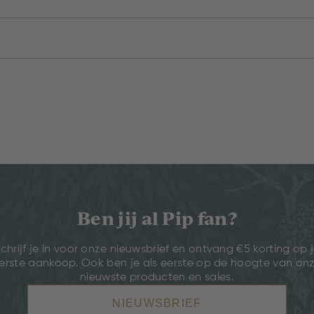
Ben jij al Pip fan?
chrijf je in voor onze nieuwsbrief en ontvang €5 korting op 
erste aankoop. Ook ben je als eerste op de hoogte van on
nieuwste producten en sales.
NIEUWSBRIEF