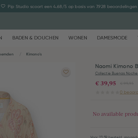
Pip Studio scoort een 4.68/5 op basis van 7.928 beoordelingen
N
BADEN & DOUCHEN
WONEN
DAMESMODE
themden
Kimono's
Naomi Kimono 
Collectie Buenas Noche
€ 39,95
€ 99,95
0 beoord
No available prod
Voor 23:59 besteld, maanda