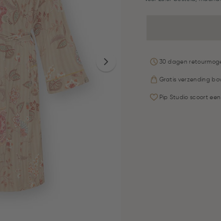
30 dagen retourmoge
Gratis verzending bo
Pip Studio scoort een