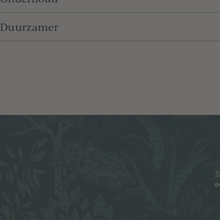
Duurzamer
S
e