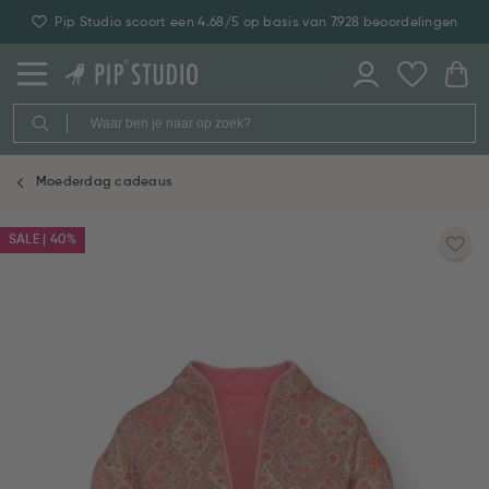
Pip Studio scoort een 4.68/5 op basis van 7.928 beoordelingen
Moederdag cadeaus
SALE | 40%