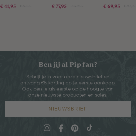
€ 41,95
€ 77,95
€ 69,95
€ 69,95
€ 129,95
€ 99,95
Ben jij al Pip fan?
Schrijf je in voor onze nieuwsbrief en
ontvang €5 korting op je eerste aankoop.
Ook ben je als eerste op de hoogte van
onze nieuwste producten en sales.
NIEUWSBRIEF