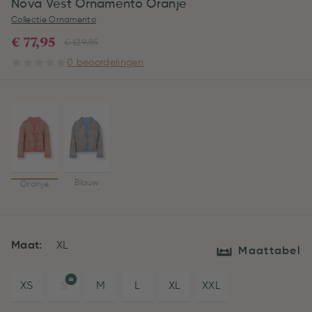
Nova Vest Ornamento Oranje
Collectie Ornamento
€ 77,95
€ 129,95
0 beoordelingen
Blauw
Oranje
Maat:
XL
Maattabel
XS
S
M
L
XL
XXL