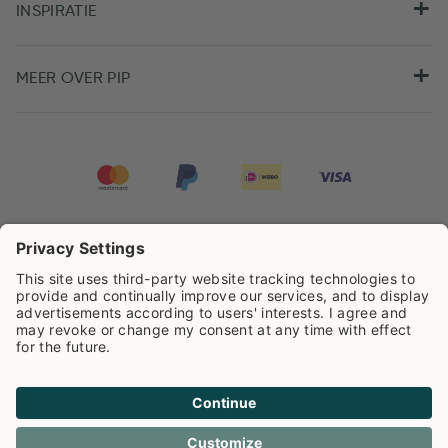
INSPIRATIE
MEER OVER PIP
Pip Studio scoort een
4.67/5
op basis van
7981
beoordelingen
Cookie info
Privacy
Verzendkosten