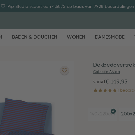
Pip Studio scoort een 4.68/5 op basis van 7.928 beoordelingen
N
BADEN & DOUCHEN
WONEN
DAMESMODE
Dekbedovertrek
Collectie Alvida
€ 149,95
vanaf
1 beoord
140x220cm
200x