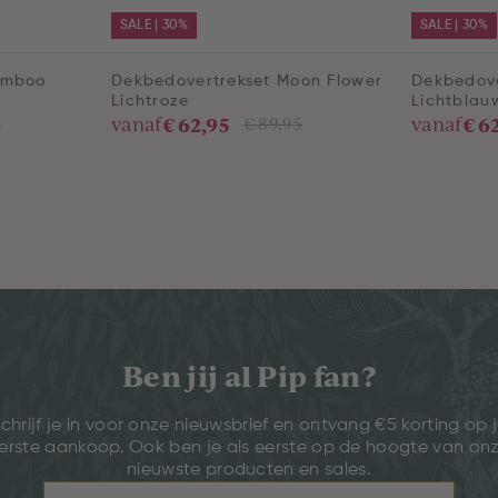
SALE | 30%
SALE | 30%
amboo
Dekbedovertrekset Moon Flower
Dekbedove
Lichtroze
Lichtblau
€ 62,95
€ 6
vanaf
vanaf
5
€ 89,95
Ben jij al Pip fan?
chrijf je in voor onze nieuwsbrief en ontvang €5 korting op 
erste aankoop. Ook ben je als eerste op de hoogte van on
nieuwste producten en sales.