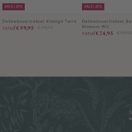
SALE | 25%
SALE | 25%
Dekbedovertrekset Kitenge Terra
Dekbedovertrekset B
€ 59,95
vanaf
€ 79,95
Blossom Wit
€ 74,95
vanaf
€ 99,9
S
e