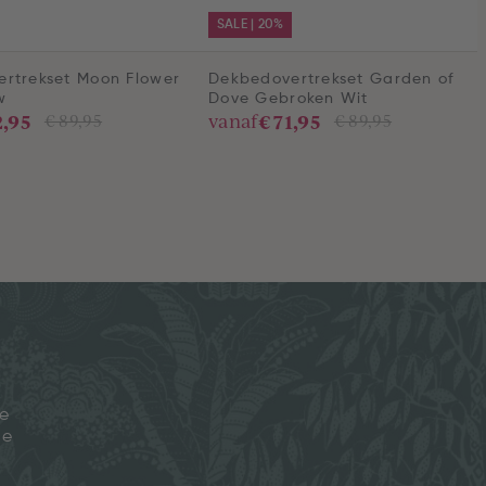
SALE | 20%
rtrekset Moon Flower
Dekbedovertrekset Garden of
w
Dove Gebroken Wit
2,95
€ 71,95
vanaf
€ 89,95
€ 89,95
je
ze