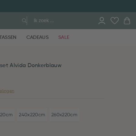
TASSEN
CADEAUS
SALE
set Alvida Donkerblauw
elingen
220cm
240x220cm
260x220cm