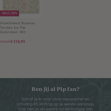
SALE | 30%
Vloerkleed Buenas
Tardes by Pip
Gebroken Wit
vanaf
€ 174,95
Ben jij al Pip fan?
Schrijf je in voor onze nieuwsbrief en
ontvang €5 korting op je eerste aankoop.
Ook ben je als eerste op de hoogte van