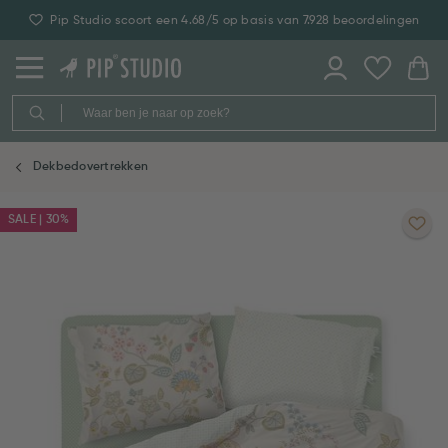
Pip Studio scoort een 4.68/5 op basis van 7.928 beoordelingen
Dekbedovertrekken
SALE | 30%