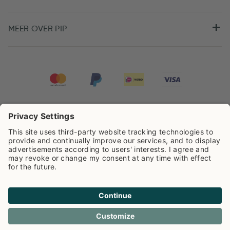
MEER OVER PIP
Pip Studio scoort een
4.67/5
op basis van
7981
beoordelingen
Cookie info
Privacy
Verzendkosten
Algemene voorwaarden