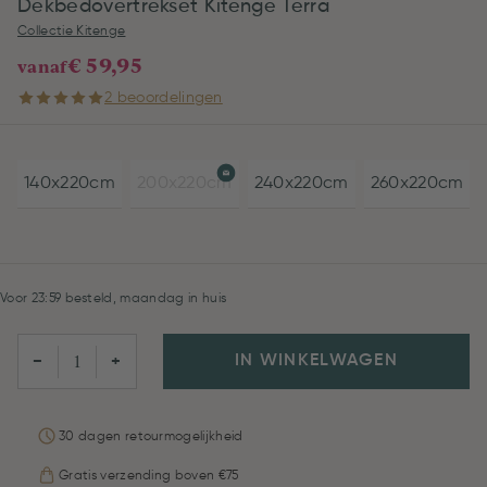
Dekbedovertrekset Kitenge Terra
Collectie Kitenge
€ 59,95
vanaf
2 beoordelingen
140x220cm
200x220cm
240x220cm
260x220cm
Voor 23:59 besteld, maandag in huis
IN WINKELWAGEN
−
+
30 dagen retourmogelijkheid
Gratis verzending boven €75