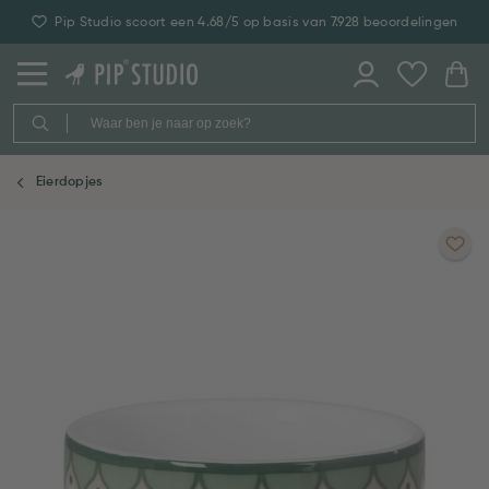
Pip Studio scoort een 4.68/5 op basis van 7.928 beoordelingen
Eierdopjes