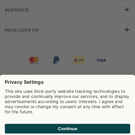
INSPIRATIE
MEER OVER PIP
Pip Studio scoort een
4.67/5
op basis van
7980
beoordelingen