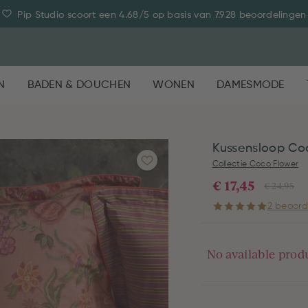
Pip Studio scoort een 4.68/5 op basis van 7.928 beoordelingen
N
BADEN & DOUCHEN
WONEN
DAMESMODE
Kussensloop Co
Collectie Coco Flower
€ 17,45
€ 24,95
2 beoord
No available prod