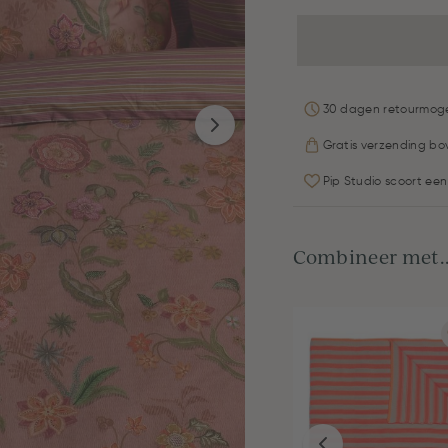
30 dagen retourmoge
Gratis verzending bo
Pip Studio scoort een
Combineer met..