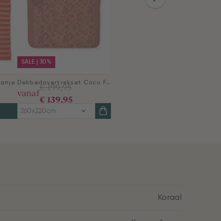
SALE | 30%
ranje
Dekbedovertrekset Coco Flower Koraal
€ 199,95
vanaf
€ 139,95
260x220cm
Koraal