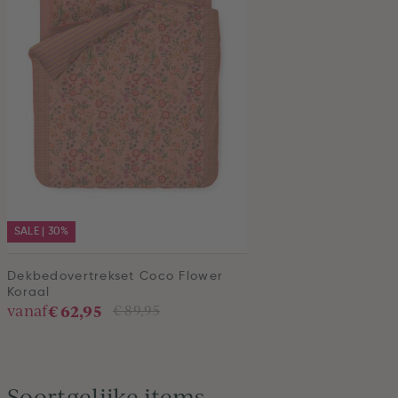
SALE | 30%
Dekbedovertrekset Coco Flower
Koraal
€ 62,95
vanaf
€ 89,95
Soortgelijke items