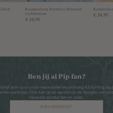
 Zand
Kussensloop Bamboo Blossom
Kussenslo
€ 24,95
Lichtblauw
€ 24,95
Ben jij al Pip fan?
chrijf je in voor onze nieuwsbrief en ontvang €5 korting op 
erste aankoop. Ook ben je als eerste op de hoogte van on
nieuwste producten en sales.
NIEUWSBRIEF