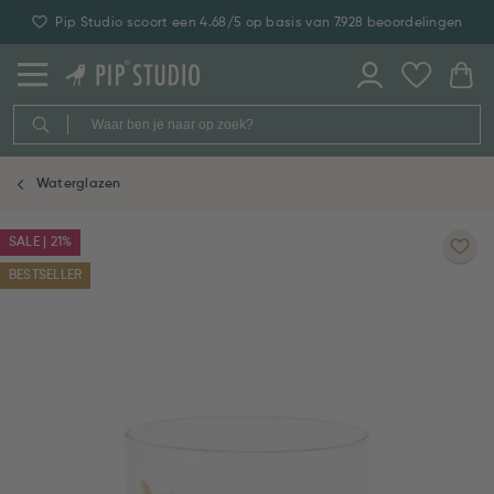
Pip Studio scoort een 4.68/5 op basis van 7.928 beoordelingen
Waterglazen
SALE | 21%
BESTSELLER