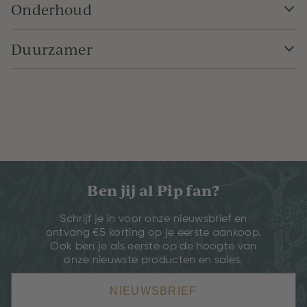
Onderhoud
Duurzamer
Ben jij al Pip fan?
Schrijf je in voor onze nieuwsbrief en
ontvang €5 korting op je eerste aankoop.
Ook ben je als eerste op de hoogte van
onze nieuwste producten en sales.
NIEUWSBRIEF