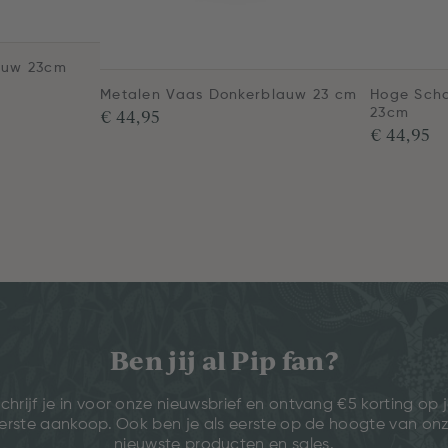
auw 23cm
Metalen Vaas Donkerblauw 23 cm
Hoge Scha
€ 44,95
23cm
€ 44,95
Ben jij al Pip fan?
chrijf je in voor onze nieuwsbrief en ontvang €5 korting op 
erste aankoop. Ook ben je als eerste op de hoogte van on
nieuwste producten en sales.