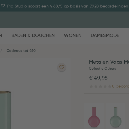
Pip Studio scoort een 4.68/5 op basis van 7.928 beoordelingen
N
BADEN & DOUCHEN
WONEN
DAMESMODE
Cadeaus tot €60
Metalen Vaas M
Collectie Others
€ 49,95
0 beoord