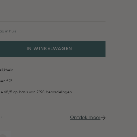
g in huis
IN WINKELWAGEN
lijkheid
ven €75
 4.68/5 op basis van 7.928 beoordelingen
.
Ontdek meer