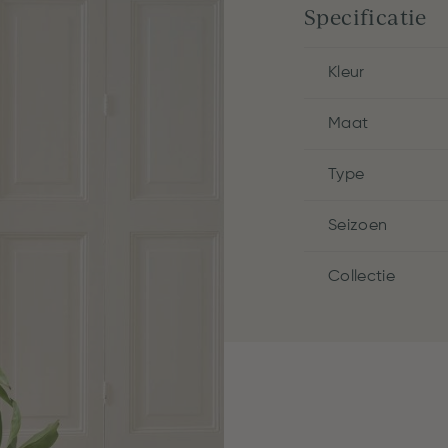
Specificatie
Kleur
Maat
Type
Seizoen
Collectie