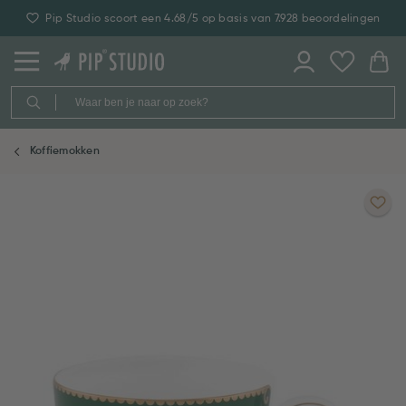
Pip Studio scoort een 4.68/5 op basis van 7.928 beoordelingen
Koffiemokken