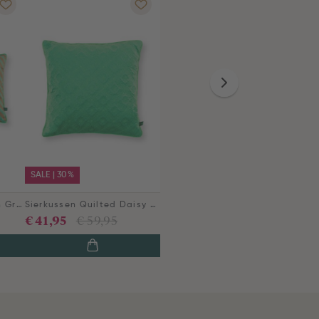
SALE | 30%
Sierkussen Blokstrepen Groen
Sierkussen Quilted Daisy Groen
€ 41,95
€ 59,95