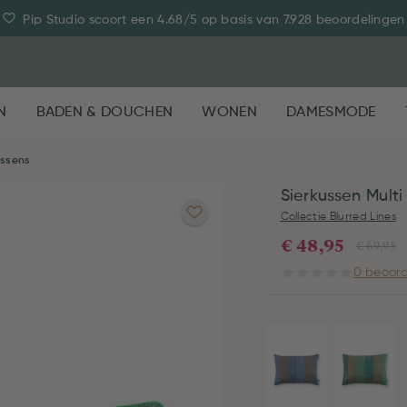
Pip Studio scoort een 4.68/5 op basis van 7.928 beoordelingen
N
BADEN & DOUCHEN
WONEN
DAMESMODE
ussens
Sierkussen Mult
Collectie Blurred Lines
€ 48,95
€ 69,95
0 beoord