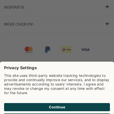
INSPIRATIE
MEER OVER PIP
Pip Studio scoort een
4.67/5
op basis van
7981
beoordelingen