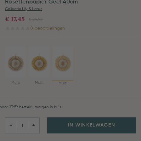
Rosettenpapier Geel 40cm
Collectie Lily & Lotus
€ 17,45
€ 24,95
0 beoordelingen
Multi
Multi
Multi
Voor 23:59 besteld, morgen in huis
IN WINKELWAGEN
−
+