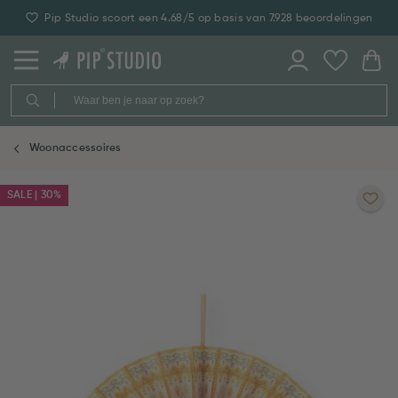
Pip Studio scoort een 4.68/5 op basis van 7.928 beoordelingen
Woonaccessoires
SALE | 30%