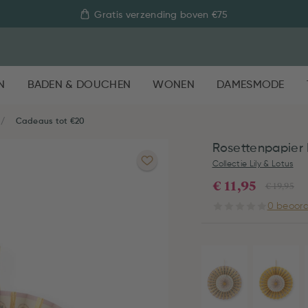
Pip Studio scoort een 4.68/5 op basis van 7.928 beoordelingen
N
BADEN & DOUCHEN
WONEN
DAMESMODE
Cadeaus tot €20
Rosettenpapier 
Collectie Lily & Lotus
€ 11,95
€ 19,95
0 beoord