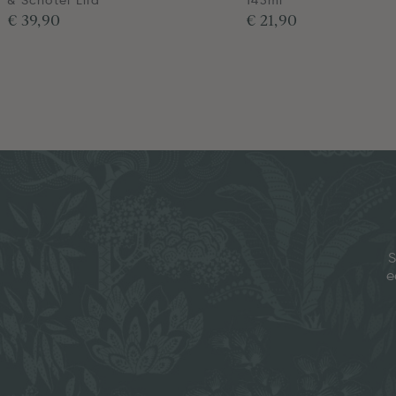
& Schotel Lila
145ml
€ 39,90
€ 21,90
S
e