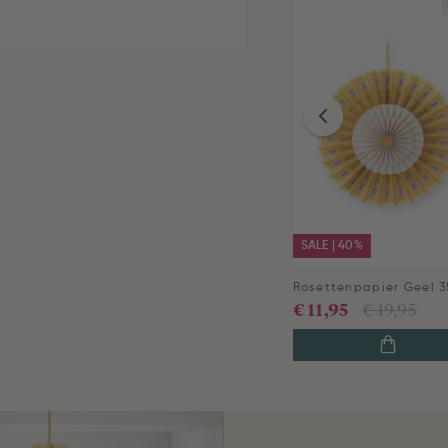
SALE | 40%
Rosettenpapier Geel 
€ 11,95
€ 19,95