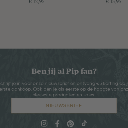
€ 12,95
€ 15,95
Ben jij al Pip fan?
chrijf je in voor onze nieuwsbrief en ontvang €5 korting op 
erste aankoop. Ook ben je als eerste op de hoogte van on
nieuwste producten en sales.
NIEUWSBRIEF