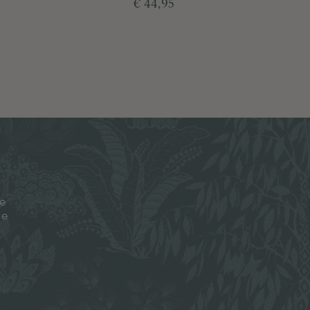
€ 44,95
je
ze