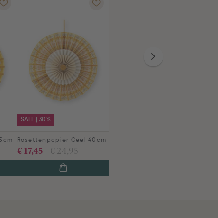
SALE | 30%
35cm
Rosettenpapier Geel 40cm
€ 17,45
€ 24,95