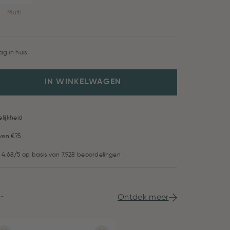
Multi
g in huis
IN WINKELWAGEN
lijkheid
ven €75
 4.68/5 op basis van 7.928 beoordelingen
.
Ontdek meer