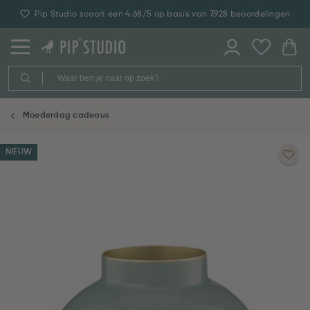
Pip Studio scoort een 4.68/5 op basis van 7.928 beoordelingen
Moederdag cadeaus
NIEUW