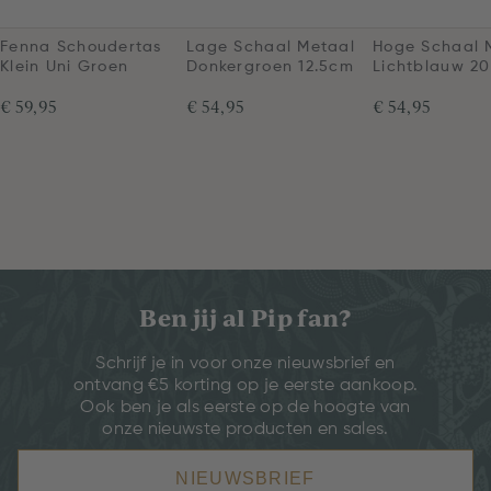
Fenna Schoudertas
Lage Schaal Metaal
Hoge Schaal 
Klein Uni Groen
Donkergroen 12.5cm
Lichtblauw 2
€ 59,95
€ 54,95
€ 54,95
Ben jij al Pip fan?
Schrijf je in voor onze nieuwsbrief en
ontvang €5 korting op je eerste aankoop.
Ook ben je als eerste op de hoogte van
onze nieuwste producten en sales.
NIEUWSBRIEF