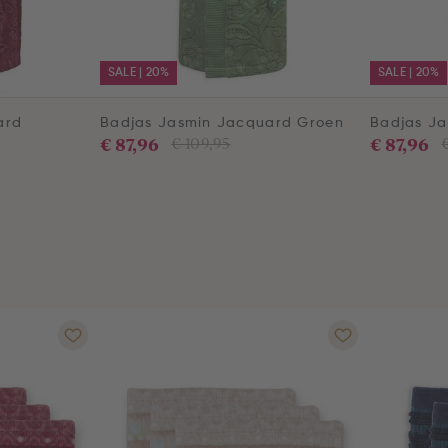
SALE | 20%
SALE | 20%
ard
Badjas Jasmin Jacquard Groen
Badjas J
€ 87,96
€ 87,96
€ 109,95