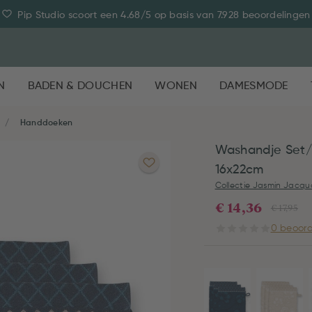
Pip Studio scoort een 4.68/5 op basis van 7.928 beoordelingen
N
BADEN & DOUCHEN
WONEN
DAMESMODE
Handdoeken
Washandje Set/
16x22cm
Collectie Jasmin Jacqu
€ 14,36
€ 17,95
0 beoord