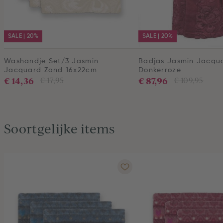
SALE | 20%
SALE | 20%
Washandje Set/3 Jasmin
Badjas Jasmin Jacqu
Jacquard Zand 16x22cm
Donkerroze
€ 14,36
€ 87,96
€ 17,95
€ 109,95
Soortgelijke items