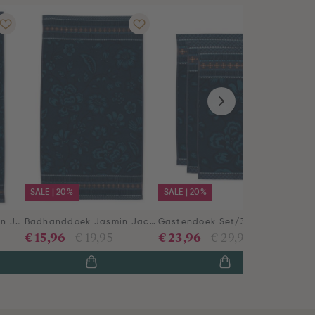
SALE | 20%
SALE | 20%
Grote Handdoek Jasmin Jacquard Donkerblauw 70x140cm
Badhanddoek Jasmin Jacquard Donkerblauw 55x100cm
Gastendoek Set/3 Jasmin Jacquard Donkerblauw 30x50cm
€ 15,96
€ 23,96
€ 19,95
€ 29,95