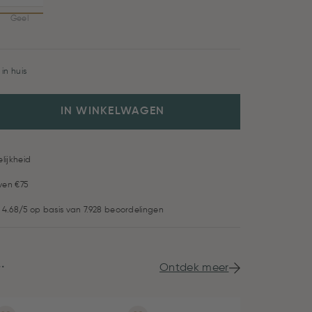
Geel
in huis
IN WINKELWAGEN
lijkheid
ven €75
 4.68/5 op basis van 7.928 beoordelingen
.
Ontdek meer