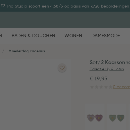
Pip Studio scoort een 4.68/5 op basis van 7.928 beoordelingen
N
BADEN & DOUCHEN
WONEN
DAMESMODE
Moederdag cadeaus
Set/2 Kaarsenh
Collectie Lily & Lotus
€ 19,95
0 beoord