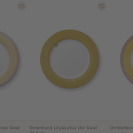
iles Geel
Dinerbord Lily&Lotus Uni Geel
Ontbijtbo