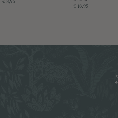
€ 8,95
26.5cm
€ 18,95
S
e