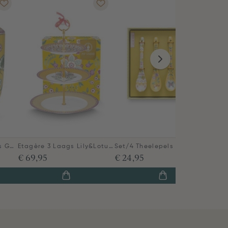
Voorraadpot Lily&Lotus Geel
Etagère 3 Laags Lily&Lotus Geel
Set/4 Theelepels Lily&Lotus Geel
€ 69,95
€ 24,95