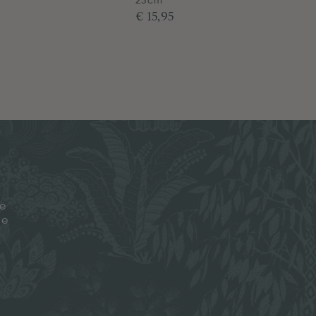
23cm
€ 15,95
je
ze