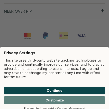
MEER OVER PIP
Pip Studio scoort een
4.68/5
op basis van
7984
beoordelingen
Cookie info
Privacy
Verzendkosten
Algemene voorwaarden