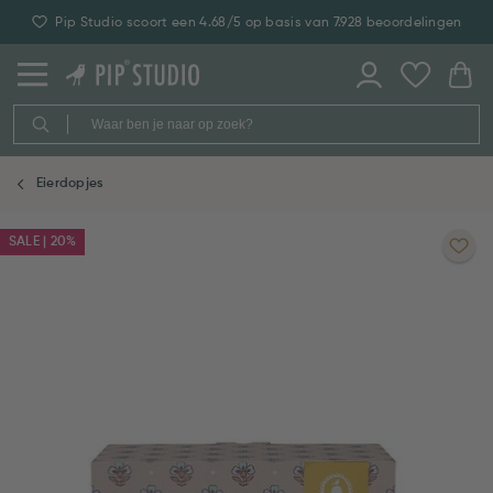
Pip Studio scoort een 4.68/5 op basis van 7.928 beoordelingen
Eierdopjes
SALE | 20%