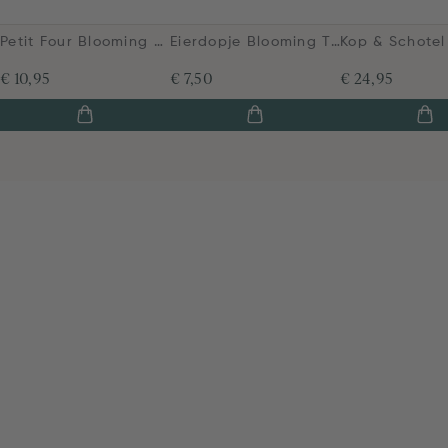
Petit Four Blooming Tales Fantasy Khaki 12cm
Eierdopje Blooming Tales Fantasy Khaki
€ 10,95
€ 7,50
€ 24,95