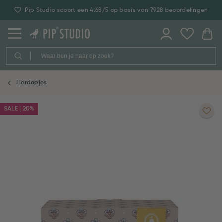
Pip Studio scoort een 4.68/5 op basis van 7.928 beoordelingen
Eierdopjes
SALE | 20%