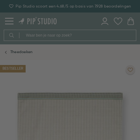
Pip Studio scoort een 4.68/5 op basis van 7.928 beoordelingen
Theedoeken
BESTSELLER