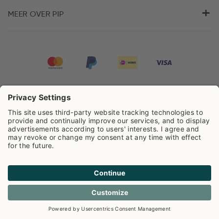
MEER OVER PIP
Pip Studio scoort een
4.67/5
op basis van
7981
beoordelingen
Cookie info
Privacy
Verzendkosten
Algemene voorwaarden