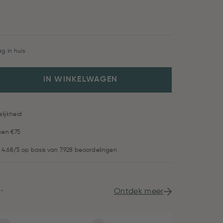
g in huis
IN WINKELWAGEN
lijkheid
ven €75
 4.68/5 op basis van 7.928 beoordelingen
.
Ontdek meer