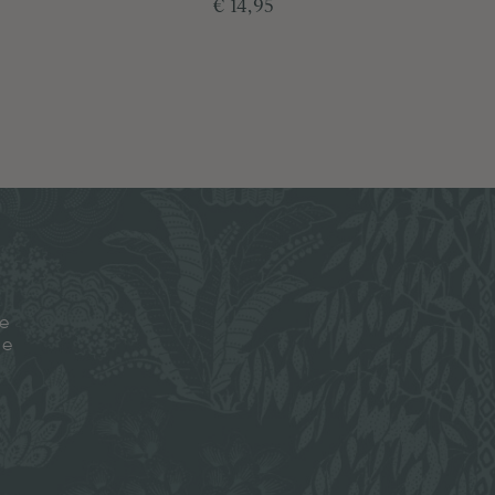
€ 14,95
je
ze