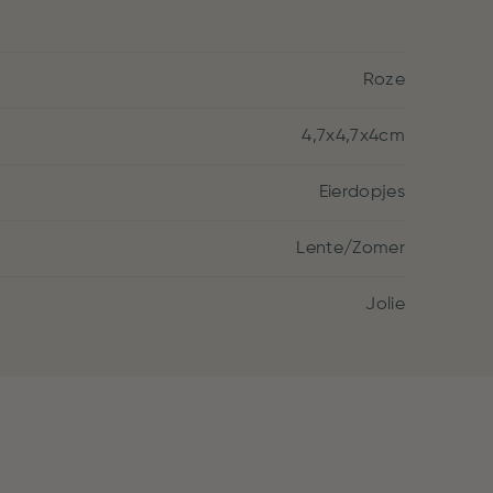
Roze
4,7x4,7x4cm
Eierdopjes
Lente/Zomer
Jolie