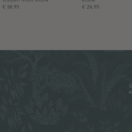
Stippen Goud Blauw
Blauw
€ 18,95
€ 24,95
S
e