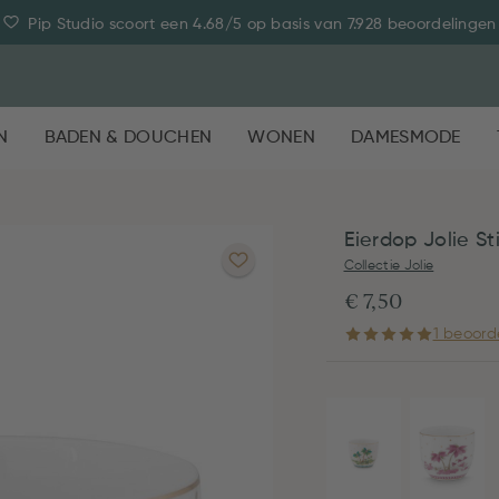
Pip Studio scoort een 4.68/5 op basis van 7.928 beoordelingen
N
BADEN & DOUCHEN
WONEN
DAMESMODE
Eierdop Jolie S
Collectie Jolie
€ 7,50
1 beoord